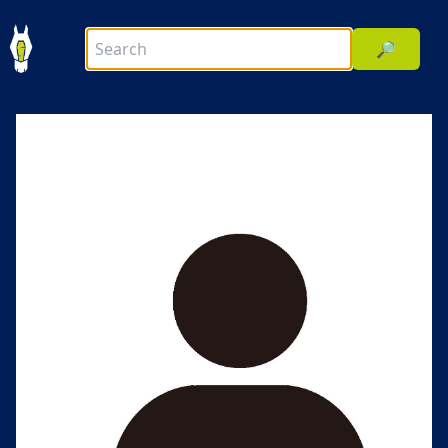
🔎
前へ
次へ