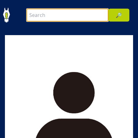
🔎
前へ
次へ