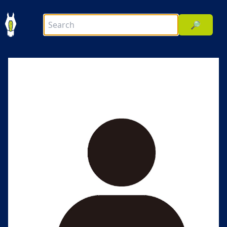
🔎
前へ
次へ