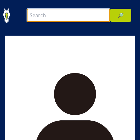
🔎
前へ
次へ