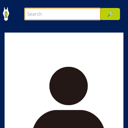
🔎
前へ
次へ