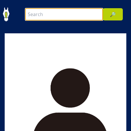
🔎
前へ
次へ