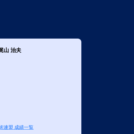
梶山 治夫
術連盟 成績一覧