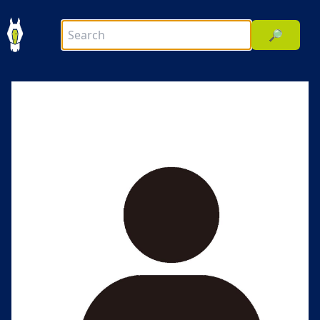
🔎
前へ
次へ