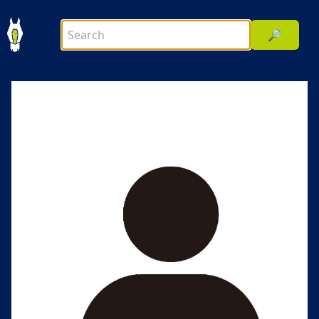
🔎
前へ
次へ