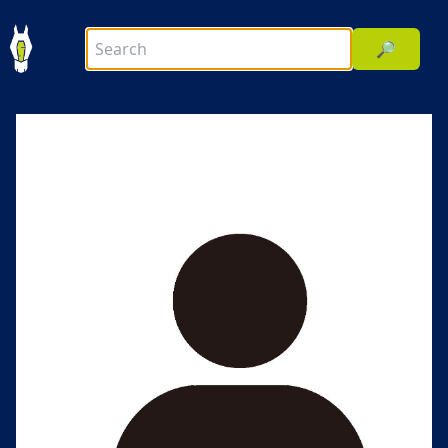
🔎
前へ
次へ