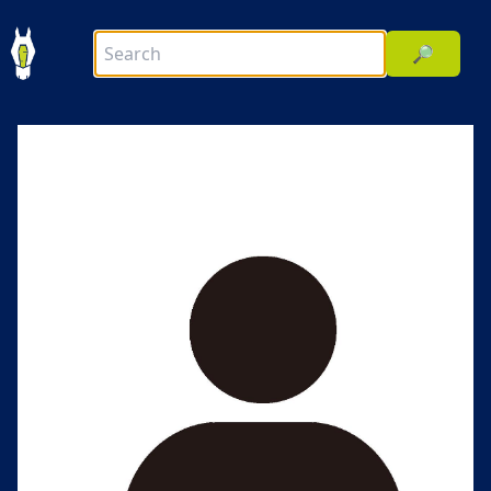
🔎
前へ
次へ