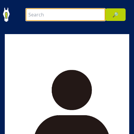
🔎
前へ
次へ