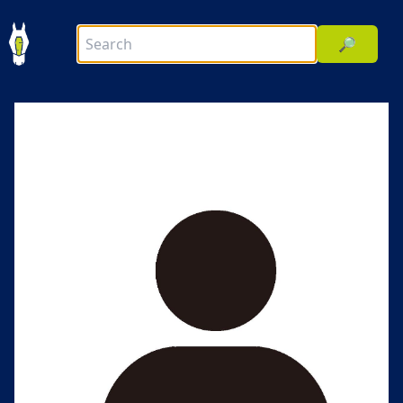
🔎
前へ
次へ