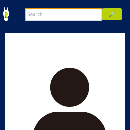
🔎
前へ
次へ