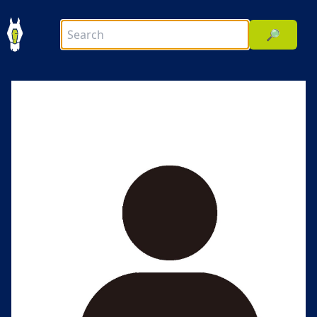
🔎
前へ
次へ