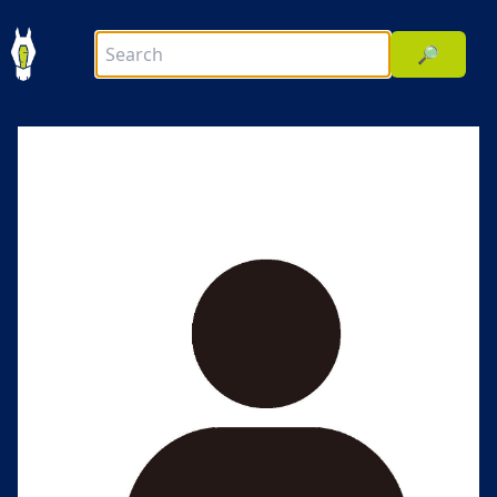
🔎
前へ
次へ