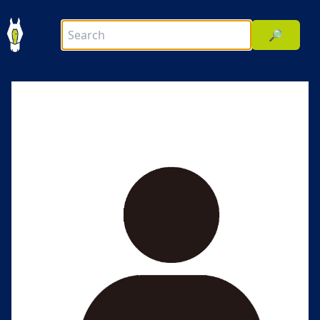
🔎
前へ
次へ