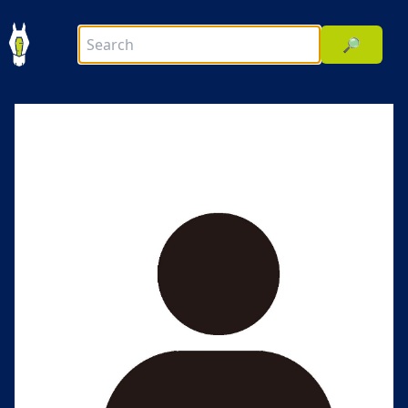
🔎
前へ
次へ