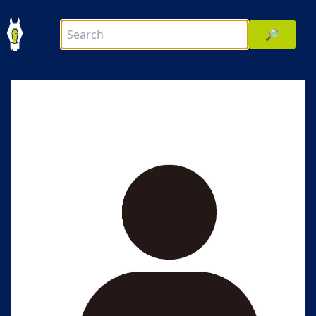
🔎
前へ
次へ