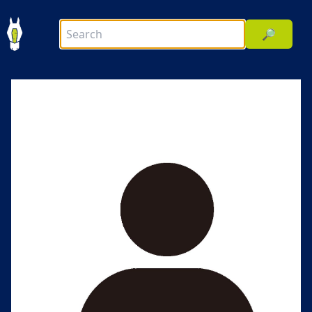
🔎
前へ
次へ