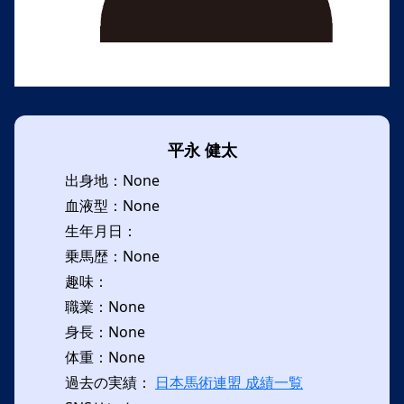
平永 健太
出身地：None
血液型：None
生年月日：
乗馬歴：None
趣味：
職業：None
身長：None
体重：None
過去の実績：
日本馬術連盟 成績一覧