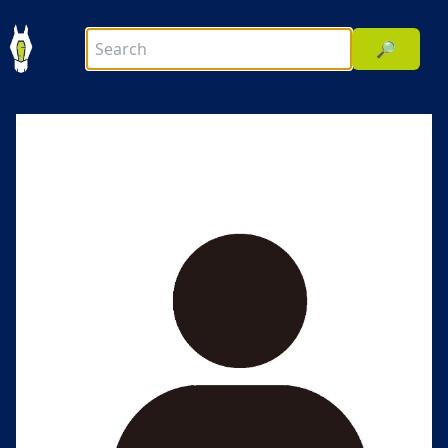
🔎
前へ
次へ