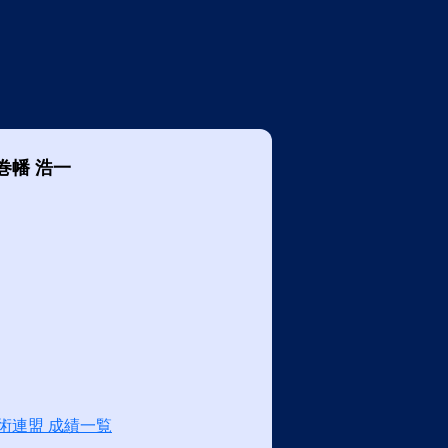
巻幡 浩一
術連盟 成績一覧