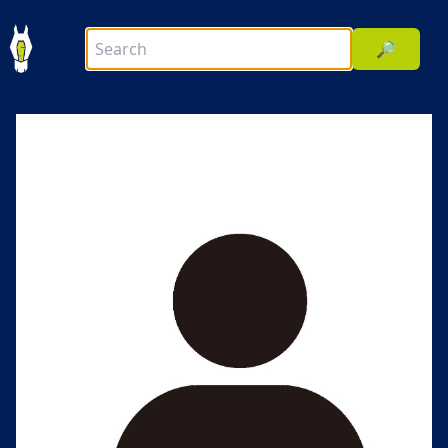
🔎
前へ
次へ