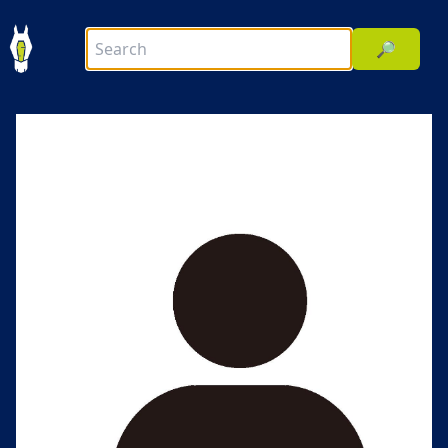
🔎
前へ
次へ