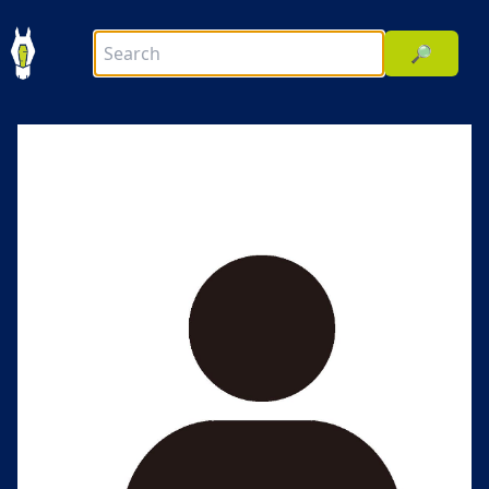
🔎
前へ
次へ