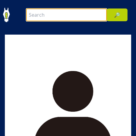
🔎
前へ
次へ