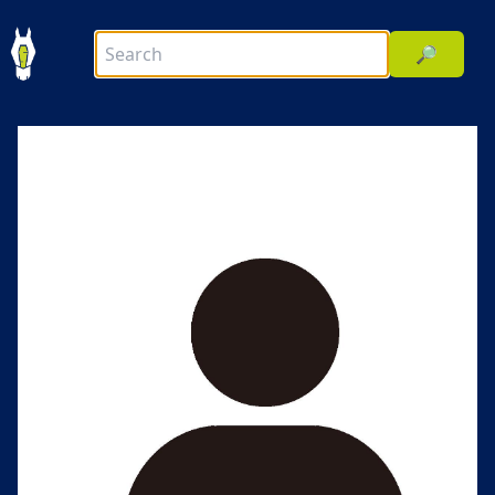
🔎
前へ
次へ