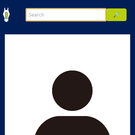
🔎
前へ
次へ