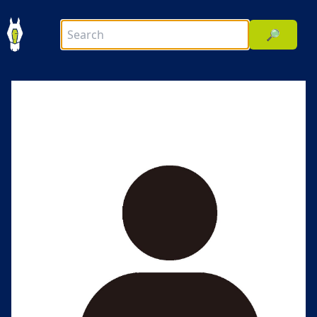
🔎
前へ
次へ