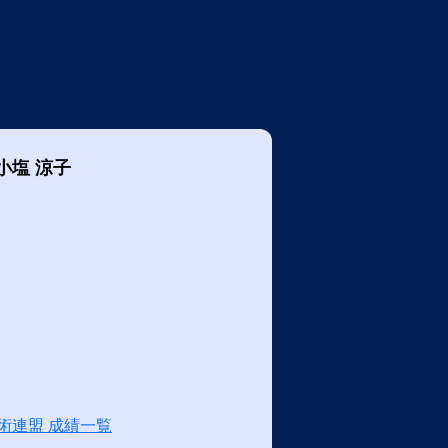
小塩 涼子
術連盟 成績一覧