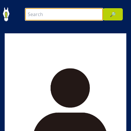
🔎
前へ
次へ