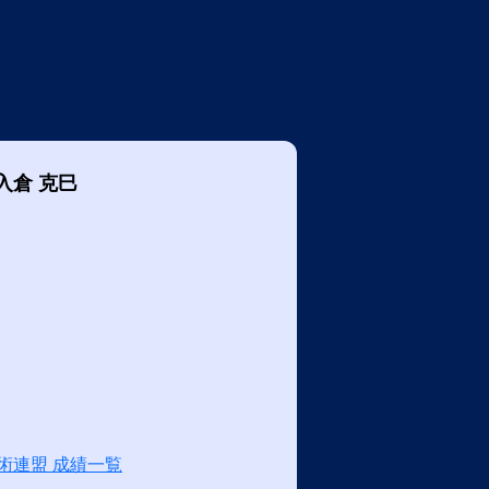
入倉 克巳
術連盟 成績一覧