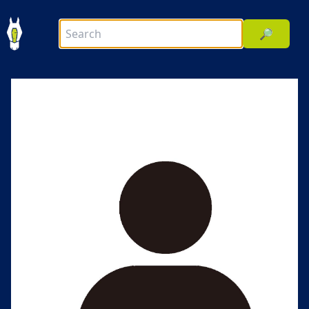
🔎
前へ
次へ