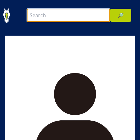
🔎
前へ
次へ