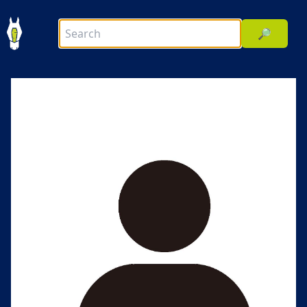
🔎
前へ
次へ