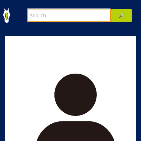
🔎
前へ
次へ