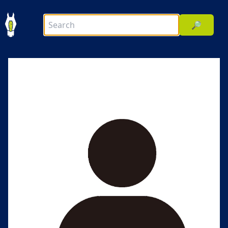
🔎
前へ
次へ