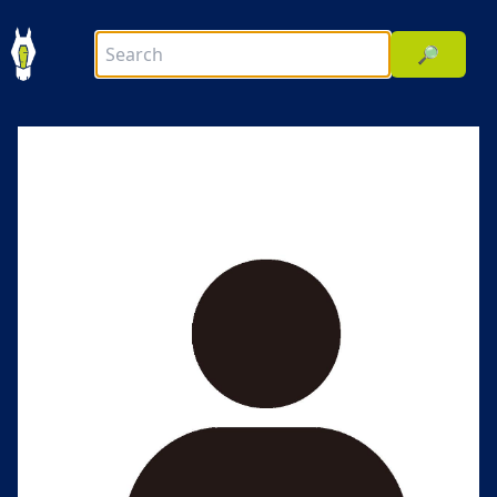
🔎
前へ
次へ