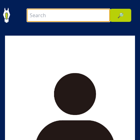
🔎
前へ
次へ