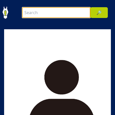
🔎
前へ
次へ