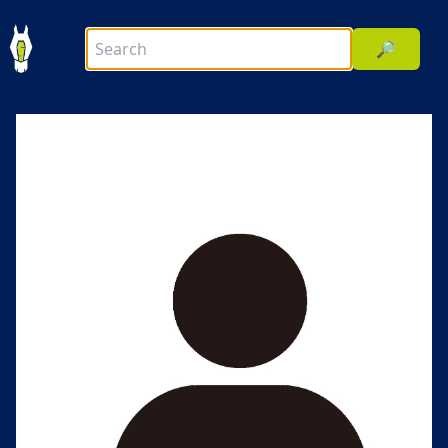
🔎
前へ
次へ