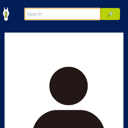
🔎
前へ
次へ