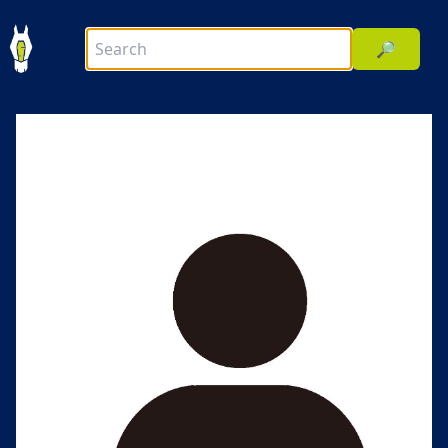
🔎
前へ
次へ