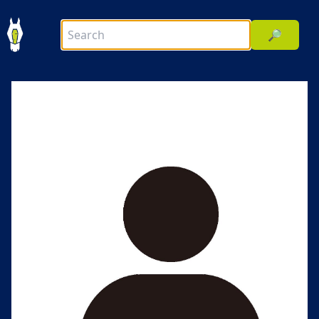
🔎
前へ
次へ