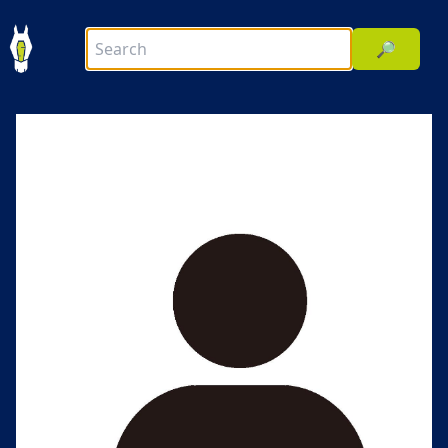
🔎
前へ
次へ