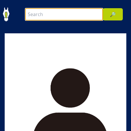
🔎
前へ
次へ