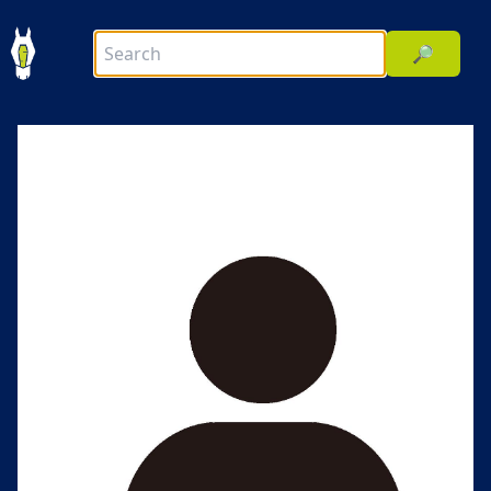
🔎
前へ
次へ