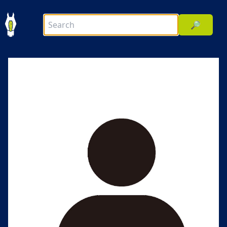
🔎
前へ
次へ