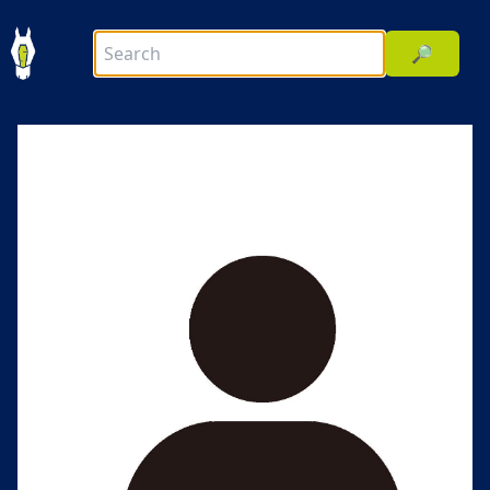
🔎
前へ
次へ